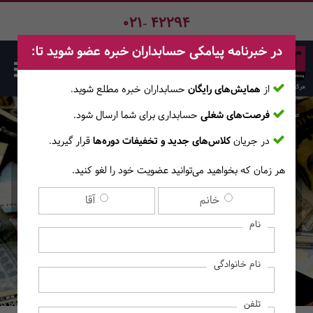
021- 42294
در خبرنامه پیامکی حسابداران خبره عضو شوید تا:
از
همایش‌های رایگان
حسابداران خبره مطلع ‎شوید.
فرصت‌های شغلی
حسابداری برای شما ارسال شود.
صفحه اصلی
دوره‌ها
در جریان
کلاس‌های جدید و تخفیفات دوره‌ها
قرار گیرید.
هر زمان که بخواهید می‌توانید عضویت خود را لغو کنید.
کارگاه غیرحضوری تسعیر ارز
خانم
آقا
(آموزش‌های آفلاین)
نام
نام خانوادگی
تلفن