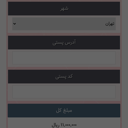
شهر
آدرس پستی
کد پستی
مبلغ کل
11,000,000
ریال