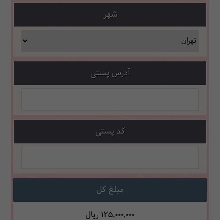
شهر
آدرس پستی
کد پستی
مبلغ کل
125,000,000
ریال