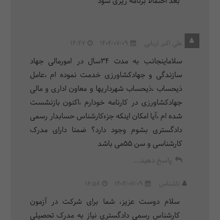
بعد احتمالا برنامه ریزی شود
علی اکبر اربابی
1404/07/09
14:47
سلاماینجانب به مدت ۳۴سال در امورمالی جهاد
سازندگی و جهادکشاورزی خدمت نموده ام ،عامل
ذیحساب ،ذیحساب شهرداریها و معاون اداری و مالی
جهادکشاورزی در کارنامه خودارم ،اکنون بازنشست
شده ام ،آیا امکان اینکه جزءکارشناس حسابدار رسمی
دادگستری بشوم وجود دارد؟ ضمنا دارای مدرک
کارشناسی و سن ۵۵می باشد
پاسخ دهید...
ناشناس
1404/07/09
16:58
سلام دوست عزیز، شما برای شرکت در آزمون
کارشناس رسمی دادگستری نیاز به مدرک تحصیلی