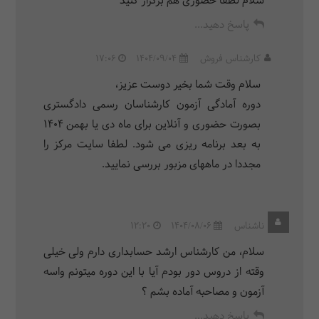
سلام لطفا حضوری هم برگزار کنید
پاسخ دهید...
کارشناس فروش
1404/09/04
17:06
سلام وقت شما بخیر دوست عزیز،
دوره آمادگی آزمون کارشناسان رسمی دادگستری
بصورت حضوری و آنلاین برای ماه دی یا بهمن 1404
به بعد برنامه ریزی می شود. لطفا سایت مرکز را
مجددا در ماههای مزبور بررسی نمایید.
ناشناس
1404/08/06
12:20
سلام، من کارشناس ارشد حسابداری دارم ولی خیلی
وقته از دروس دور بودم آیا با این دوره میتونم واسه
آزمون و مصاحبه آماده بشم ؟
پاسخ دهید...