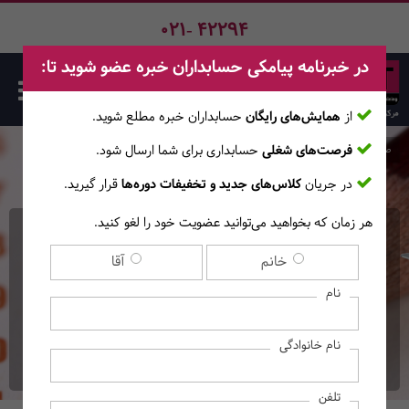
021- 42294
در خبرنامه پیامکی حسابداران خبره عضو شوید تا:
از
همایش‌های رایگان
حسابداران خبره مطلع ‎شوید.
فرصت‌های شغلی
حسابداری برای شما ارسال شود.
صفحه اصلی
دوره‌ها
در جریان
کلاس‌های جدید و تخفیفات دوره‌ها
قرار گیرید.
هر زمان که بخواهید می‌توانید عضویت خود را لغو کنید.
دوره آنلاین آمادگی آزمون
خانم
آقا
کارشناسان رسمی دادگستری
نام
((آموزش‌های آنــلایــن-رشته حسابداری و
نام خانوادگی
حسابرسی))
تلفن