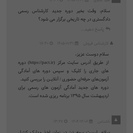
امید عابدی
1405/01/19
12:49
سلام، وقت بخیر دوره جدید کارشناس رسمی
دادگستری در چه تاریخی برگزار می شود؟
پاسخ دهید...
کارشناس فروش
1405/01/31
17:30
سلام دوست عزیز،
از طریق آدرس سایت مرکز (https://pact.ir) دوره
های جاری را کلیک و سپس دوره های آمادگی
آزمون‌های حرفه‌ای حضوری / آنلایـن را بررسی کنید.
دوره های جدید آمادگی آزمون های رسمی برای
اردیبهشت سال 1395 برنامه ریزی شده است.
ناشناس
1404/12/06
13:27
سلام. لیست بیمه نیز در زمان اخذ مدارک کنترل