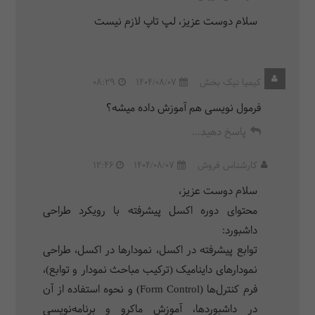
سلام دوست عزیز، لپ تاپ لازم نیست
کیمیا نیک بخش
1404/08/07
08:29
فرمول نویسی هم آموزش داده میشه؟
پاسخ دهید...
کارشناس فروش
1404/08/07
12:46
سلام دوست عزیز،
محتوای دوره اکسل پیشرفته با رویکرد طراحی
داشبورد:
توابع پیشرفته در اکسل، نمودارها در اکسل، طراحی
نمودارهای داینامیک (ترکیب مباحث نمودار و توابع)،
فرم کنترل‌ها (Form Control) و نحوه استفاده از آن
در داشبوردها، آموزش ماکرو و برنامه‌نویسی