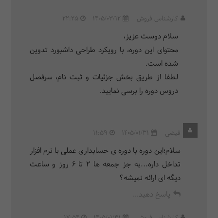
کارشناس فروش
1405/03/12
22:25
سلام دوست عزیز،
محتوای این دوره، با رویکرد طراحی داشبورد تدوین
شده است.
لطفا از طریق بخش جزئیات و ثبت نام، سرفصل
دروس دوره را برسی نمایید.
فیضی
1405/01/31
11:59
سلام؛این دوره با دوره ی حسابداری عملی با نرم افزار
تداخل داره…به جز جمعه ها ۲ تا ۶ روز و ساعت
دیگه ای ارائه نمیشه؟
پاسخ دهید...