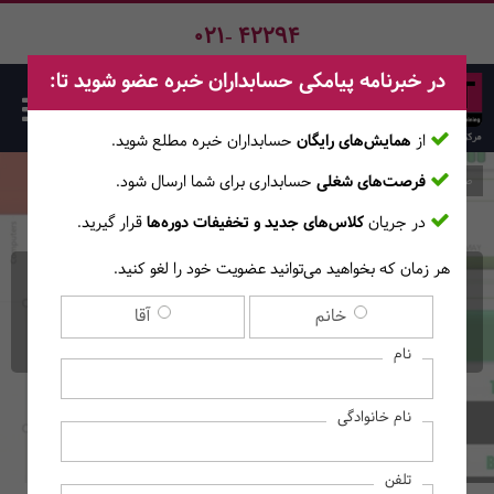
021- 42294
در خبرنامه پیامکی حسابداران خبره عضو شوید تا:
از
همایش‌های رایگان
حسابداران خبره مطلع ‎شوید.
فرصت‌های شغلی
حسابداری برای شما ارسال شود.
صفحه اصلی
دوره‌ها
در جریان
کلاس‌های جدید و تخفیفات دوره‌ها
قرار گیرید.
هر زمان که بخواهید می‌توانید عضویت خود را لغو کنید.
دوره حضوری اکسل پیشرفته
خانم
آقا
با رویکرد طراحی داشبورد
نام
نام خانوادگی
تلفن