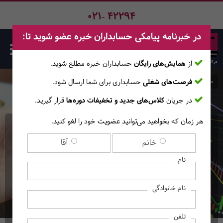
021- 42294
در خبرنامه پیامکی حسابداران خبره عضو شوید تا:
از
همایش‌های رایگان
حسابداران خبره مطلع ‎شوید.
فرصت‌های شغلی
حسابداری برای شما ارسال شود.
صفحه اصلی
دوره‌ها
در جریان
کلاس‌های جدید و تخفیفات دوره‌ها
قرار گیرید.
هر زمان که بخواهید می‌توانید عضویت خود را لغو کنید.
دوره حضوری - آنلاین تجزیه
خانم
آقا
تحلیل بازارهای مالی به روش
نام
تکنیکال، پیش بینی ارزهای
نام خانوادگی
دیجیتال (Bitcoin)، سهام و
کالا (مقدماتی)
تلفن