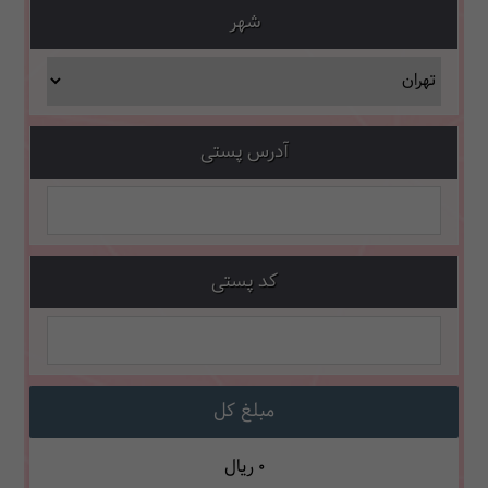
شهر
آدرس پستی
کد پستی
مبلغ کل
0
ریال