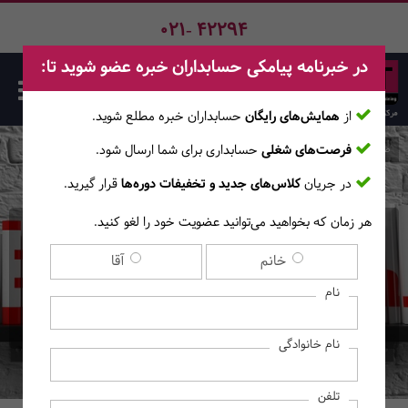
021- 42294
در خبرنامه پیامکی حسابداران خبره عضو شوید تا:
از
همایش‌های رایگان
حسابداران خبره مطلع ‎شوید.
فرصت‌های شغلی
حسابداری برای شما ارسال شود.
صفحه اصلی
دوره‌ها
در جریان
کلاس‌های جدید و تخفیفات دوره‌ها
قرار گیرید.
هر زمان که بخواهید می‌توانید عضویت خود را لغو کنید.
دوره آنلاین ویژه مکالمه
خانم
آقا
Speak Now1
نام
(آموزش‌های آنــلایــن)
نام خانوادگی
تلفن