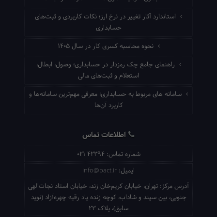
استاندارد آثار تغییر در نرخ ارز؛ نکات کاربردی و ثبت‌های
حسابداری
نحوه محاسبه کسری کار در سال ۱۴۰۵
راهنمای جامع چک رمزدار در حسابداری؛ وصول، ابطال،
استعلام و ثبت‌های مالی
سامانه های مربوط به حسابداری؛ معرفی مهم‌ترین سامانه‌ها و
کاربرد آن‌ها
اطلاعات تماس
شماره تماس:
021 42294
ایمیل:
info@pact.ir
آدرس مرکز:
تهران، خیابان کریم‌خان زند، خیابان استاد نجات‌الهی
جنوبی، بین سپند و شاداب، کوچه زنده یاد رقیه چهره‌آزاد (نوید
سابق)، پلاک 23