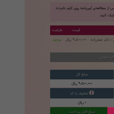
 از مطالعه‌ی آیین‌نامه روی کلید «ثبت»
یک کنید.
قیمت
ظرفیت
 / دکتر صفرزاده
9,500,000
ریال
موجود
ام حقوقی
مبلغ کل
9,500,000
ریال
تخفیف با کد
0
ریال
مبلغ قابل پرداخت