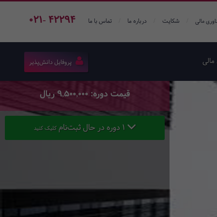
021- 42294
/
/
/
شکایت
درباره ما
تماس با ما
اوری مالی
مالی
پروفایل دانش‌پذیر
قیمت دوره: 9,500,000 ریال
1 دوره در حال ثبت‌نام
کلیک کنید