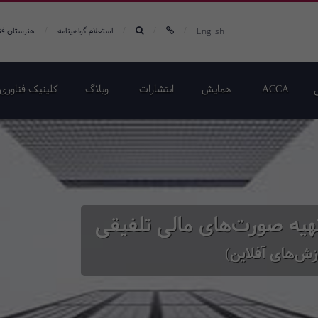
/
/
/
/
English
استعلام گواهینامه
هنرستان فن
ACCA
همایش‌
انتشارات
وبلاگ
کلینیک فناوری 
هیه صورت‌های مالی تلفیقی
زش‌های آفلاین)