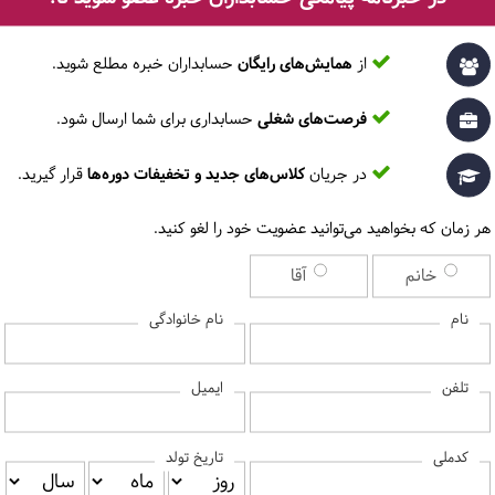
تلفن همراه
ایمیل
از
همایش‌های رایگان
حسابداران خبره مطلع ‎شوید.
فرصت‌های شغلی
حسابداری برای شما ارسال شود.
شهر
در جریان
کلاس‌های جدید و تخفیفات دوره‌ها
قرار گیرید.
هر زمان که بخواهید می‌توانید عضویت خود را لغو کنید.
کد پستی
خانم
آقا
نام
نام خانوادگی
ایمیل
تلفن
س دکمه «اعمال کد تخفیف» را بزنید.
تخفیف
کدملی
تاریخ تولد