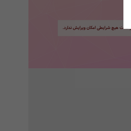
ور تحت هیچ شرایطی امکان ویرایش ندارد.