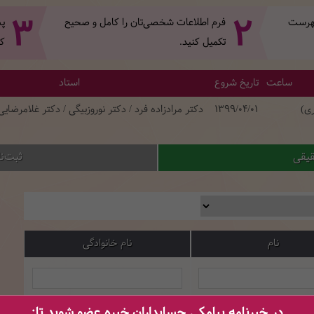
3
2
 فهرست
فرم اطلاعات شخصی‌تان‌ را کامل و صحیح
پس
تکمیل کنید.
کل
ساعت
تاریخ شروع
استاد
ری)
1399/04/01
دکتر مرادزاده فرد / دکتر نوروزبیگی / دکتر غلامرضایی
قیقی
ثبت‌ن
نام
نام خانوادگی
در خبرنامه پیامکی حسابداران خبره عضو شوید تا: