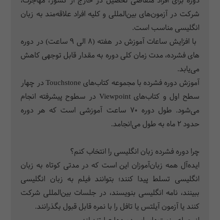
دوره­ برای افراد متقاضی تحصیل در خارج از کشور، مهاجرت،
شرکت در آزمون‌های بین‌المللی و کلیه افراد علاقه­‌مند به زبان
انگلیسی مناسب است.
با افزایش ساعات آموزش در هفته (8 الی 9 ساعت) در دوره­‌
های فشرده، مدت زمان کلی دوره­ به مقدار قابل توجهی کاهش
می­‌یابد.
آموزش دوره­ فشرده با مجموعه کتاب‌­های Touchstone در چهار
سطح اول و کتاب­‌های Viewpoint در سطوح پیشرفته انجام
می‌­شود. طول دوره­ 70 ساعت آموزشی است که هر دوره
حدود 2 ماه به طول می­‌انجامد.
چرا دوره فشرده زبان انگلیسی را انتخاب کنم؟
ایده‌آل همه زبان‌آموزان این است که در مدتی کوتاه به زبان
انگلیسی تسلط پیدا کنند؛ بتوانند فیلم به زبان انگلیسی
ببینند، نامه انگلیسی بنویسند، در جلسات بین‌المللی شرکت
کنند یا آزمون آیلتس یا تافل را با نمره قابل قبول بگذرانند.