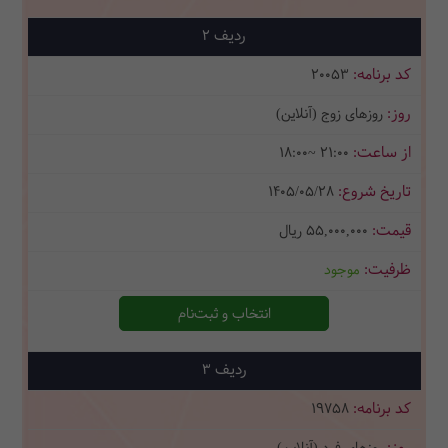
2
20053
روزهای زوج (آنلاین)
18:00~ 21:00
1405/05/28
55,000,000
ریال
موجود
انتخاب و ثبت‌نام
3
19758