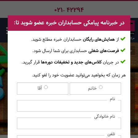
021- 42294
در خبرنامه پیامکی حسابداران خبره عضو شوید تا:
از
همایش‌های رایگان
حسابداران خبره مطلع ‎شوید.
فرصت‌های شغلی
حسابداری برای شما ارسال شود.
صفحه اصلی
دوره‌ها
در جریان
کلاس‌های جدید و تخفیفات دوره‌ها
قرار گیرید.
هر زمان که بخواهید می‌توانید عضویت خود را لغو کنید.
دوره آنلاین فشرده زبان
خانم
آقا
انگلیسی عمومی - سطح
نام
Elementary
نام خانوادگی
(آموزش‌های آنــلایــن)
تلفن