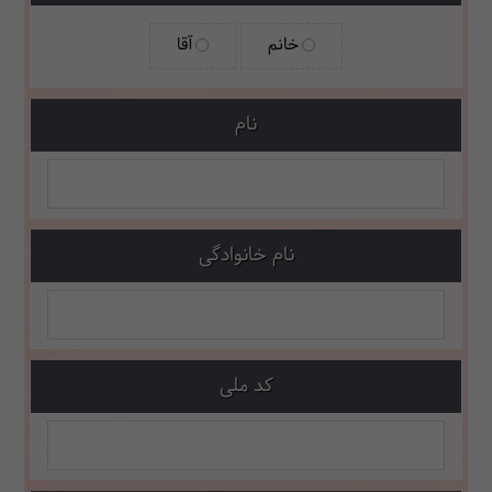
خانم
آقا
نام
نام خانوادگی
کد ملی