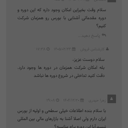
/ 5 ساعت
سلام وقت بخیراین امکان وجود داره که این دوره و
دوره مقدماتی آشنایی با بورس رو همزمان شرکت
6.
معرفی چند استراتژی فنی جهت تحلیل بازارها
کنیم؟
بهمراه بک تست‌گیری و ترید مجازی و
استراتژی‌های معاملاتی برای تعیین حد ضرر و
پاسخ دهید...
طبقه‌بندی سودهای پلکانی
کارشناس فروش
1405/02/23
17:38
/ 5 ساعت
سلام دوست عزیز،
بله امکان شرکت همزمان در دوره ها وجود دارد.
7.
مقایسه بازار سرمایه ایران با بازارهای مالی
دقت کنید تداخلی در شروع دوره ها نباشد
بین‌الملل
/ 4 ساعت
زهرا حیدری
1404/12/20
19:08
با سلام بنده اطلاعات خیلی سطحی و اولیه از بورس
ایران دارم ولی اصلا آشنا به بازارهای مالی بین المللی
نیسم.آیا این دوره برام مناسبه؟