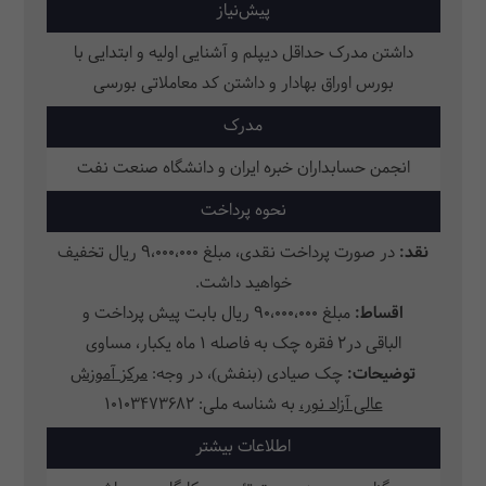
پیش‌نیاز
داشتن مدرک حداقل دیپلم و آشنایی اولیه و ابتدایی با
بورس اوراق بهادار و داشتن کد معاملاتی بورسی
مدرک
انجمن حسابداران خبره ایران و دانشگاه صنعت نفت
نحوه پرداخت
نقد:
در صورت پرداخت نقدی، مبلغ 9،000،000 ریال تخفیف
خواهید داشت.
اقساط:
مبلغ 90،000،000 ریال بابت پیش پرداخت و
الباقی
در2 فقره چک به فاصله 1 ماه یکبار، مساوی
توضیحات:
چک صیادی (بنفش)، در وجه:
مرکز آموزش
عالی آزاد نور،
به شناسه ملی: 10103473682
اطلاعات بیشتر