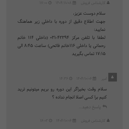
کارشناس فروش
1404/11/08
17:00
سلام دوست عزیز،
جهت اطلاع دقیق از دوره با داخلی زیر هماهنگ
نمایید:
لطفا با تلفن مرکز 42294-021 (داخلی 114 خانم
رحمانی یا داخلی 116خانم فاتحی) ساعت 8:45 الی
17:15 تماس بگیرید
امیر
1404/10/06
14:36
سلام وقت بخیراگر این دوره رو بریم میتونیم ترید
کنیم برا کسی اصلا انجام نداده ؟
پاسخ دهید...
کارشناس فروش
1404/10/06
16:02