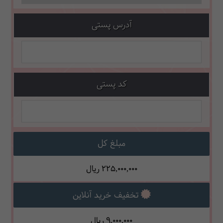
آدرس پستی
کد پستی
مبلغ کل
225,000,000
ریال
تخفیف خرید آنلاین
9,000,000
ریال