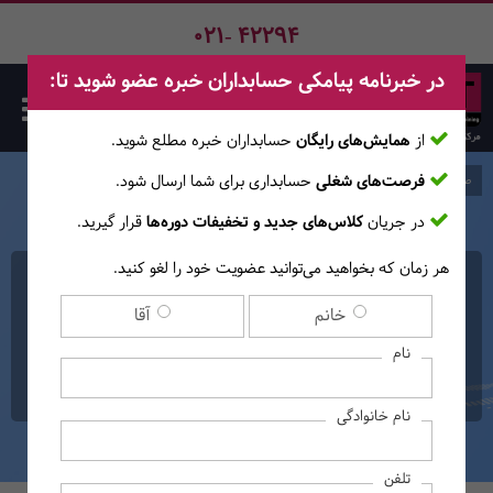
021- 42294
در خبرنامه پیامکی حسابداران خبره عضو شوید تا:
از
همایش‌های رایگان
حسابداران خبره مطلع ‎شوید.
فرصت‌های شغلی
حسابداری برای شما ارسال شود.
صفحه اصلی
دوره‌ها
در جریان
کلاس‌های جدید و تخفیفات دوره‌ها
قرار گیرید.
هر زمان که بخواهید می‌توانید عضویت خود را لغو کنید.
دوره حضوری - آنلاین جامع
خانم
آقا
تحلیل بازارهای مالی داخلی و
نام
بین‌المللی
نام خانوادگی
تلفن