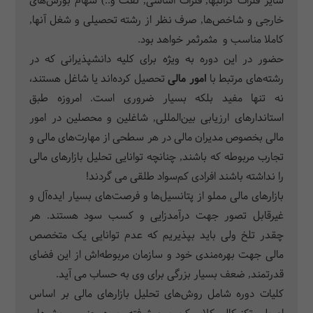
سایر فلزات گرانبها, فلزات اساسی, نفت و..) سهام بورس‌های
خارجی و شاخص‌ها, صرف نظر از رشته تحصیلی و شغل آنها,
کاملا مناسب و مثمرثمر خواهد بود.
حضور در این دوره به‌ ویژه برای کلیه دانشپذیرانی که در
رشته‌های مرتبط با
امور
مالی
تحصیل کرده‌اند یا شاغل هستند،
نه تنها مفید بلکه بسیار ضروری است. امروزه طبق
استاندارهای ارزیابی بین‌المللی, شاغلین و محصلین در امور
مالی بخصوص مدیران مالی در هر سطحی از مهارت‌های مالی و
تجارب مربوطه که باشند, چنانچه توانایی تحلیل بازارهای مالی
را نداشته باشند افرادی کم‌سواد طلقی می گردند!
بازارهای مالی مملو از پتانسیل‌ها و فرصت‌های بسیار ایده‌آل و
غیرقابل تصور جهت درآمدزایی و کسب سود هستند. هر
چقدر تلخ ولی باید بپذیریم که عدم توانایی یک متخصص
مالی جهت بهره‌مندی خود و سازمان مربوطه‌اش از این فضای
قدرتمند, ضعف بسیار بزرگی برای وی به حساب می آید.
کلیات دوره شامل روش‌های تحلیل بازارهای مالی بر اساس