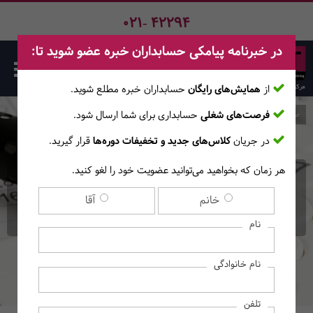
021- 42294
در خبرنامه پیامکی حسابداران خبره عضو شوید تا:
از
همایش‌های رایگان
حسابداران خبره مطلع ‎شوید.
فرصت‌های شغلی
حسابداری برای شما ارسال شود.
صفحه اصلی
دوره‌ها
در جریان
کلاس‌های جدید و تخفیفات دوره‌ها
قرار گیرید.
هر زمان که بخواهید می‌توانید عضویت خود را لغو کنید.
دوره حسابرسی عملیاتی و
خانم
آقا
داخلی
نام
نام خانوادگی
تلفن