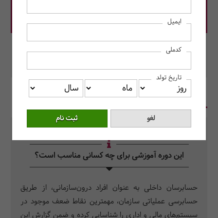
قیمت دوره: 4,000,000 ریال
ایمیل
در این دوره رزرو کنید.
کدملی
محل برگزاری: مرکز آموزش حسابداران خبره
تاریخ تولد
در یک نگاه
سرفصل دروس
سوالات متداول
این دوره آموزشی برای چه کسانی مناسب است؟
حسابرسان داخلی به عنوان افراد درون‌سازمانی، از طریق
حسابرسی عملیاتی سازمان­، مهمترین نقاط ضعف موجود در
سیستم­‌های مالی و اداری را شناسایی کرده و ضمن گزارش این