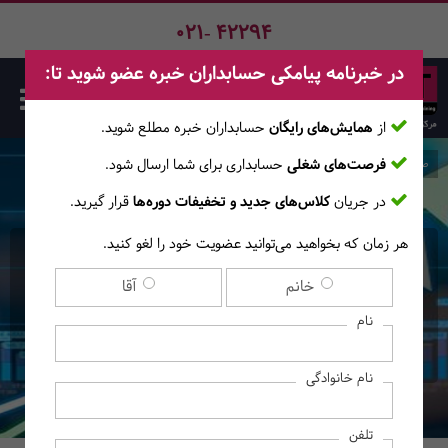
021- 42294
در خبرنامه پیامکی حسابداران خبره عضو شوید تا:
از
همایش‌های رایگان
حسابداران خبره مطلع ‎شوید.
فرصت‌های شغلی
حسابداری برای شما ارسال شود.
صفحه اصلی
دوره‌ها
در جریان
کلاس‌های جدید و تخفیفات دوره‌ها
قرار گیرید.
هر زمان که بخواهید می‌توانید عضویت خود را لغو کنید.
کارگاه آنلاین آموزش معاملات
خانم
آقا
سهام در بورس
نام
(آموزش‌های آنــلایــن)
نام خانوادگی
تلفن