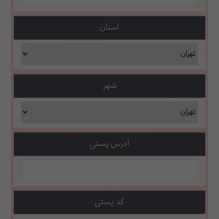
استان
شهر
آدرس پستی
کد پستی