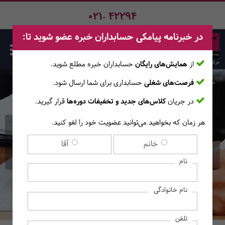
021- 42294
در خبرنامه پیامکی حسابداران خبره عضو شوید تا:
از
همایش‌های رایگان
حسابداران خبره مطلع ‎شوید.
فرصت‌های شغلی
حسابداری برای شما ارسال شود.
صفحه اصلی
دوره‌ها
در جریان
کلاس‌های جدید و تخفیفات دوره‌ها
قرار گیرید.
هر زمان که بخواهید می‌توانید عضویت خود را لغو کنید.
کارگاه حضوری مدیریت مالی
خانم
آقا
شخصی (مدیریت ثروت)
نام
نام خانوادگی
تلفن