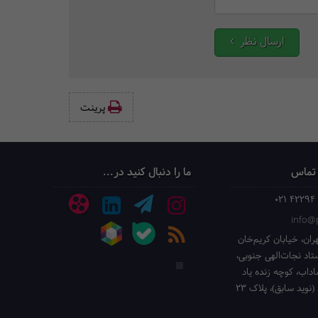
ارسال نظر
پرینت‌
 تماس
ما را دنبال کنید در...
021 42294
info@p
ران، خیابان کریم‌خان
ستاد نجات‌الهی جنوبی،
داب، کوچه زنده یاد
(نوید سابق)، پلاک 23