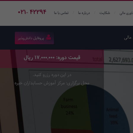
021- 42294
/
/
/
شکایت
درباره ما
تماس با ما
اوری مالی
مالی
پروفایل دانش‌پذیر
قیمت دوره: 17,000,000 ریال
در این دوره رزرو کنید.
محل برگزاری: مرکز آموزش حسابداران خبره