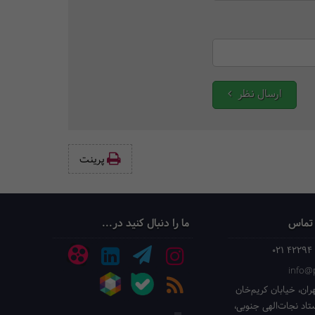
ارسال نظر
پرینت‌
 تماس
ما را دنبال کنید در...
021 42294
info@p
ران، خیابان کریم‌خان
ستاد نجات‌الهی جنوبی،