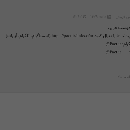
س فروش
1404/08/10
13:43
دوست عزیر،
بال کنید https://pact.ir/links.cfm (اینستاگرام. تلگرام، آپارات)
 Pact.ir@
Pact.i@
انده:
300