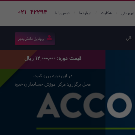
021- 42294
/
/
/
شکایت
درباره ما
تماس با ما
اوری مالی
مالی
پروفایل دانش‌پذیر
قیمت دوره: 12,000,000 ریال
در این دوره رزرو کنید.
محل برگزاری: مرکز آموزش حسابداران خبره