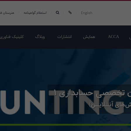
/
/
/
/
English
استعلام گواهینامه
هنرستان فن
ACCA
همایش‌
انتشارات
وبلاگ
کلینیک فناوری 
ان تخصصی حسابداری 1
‌های آنــلایــن)