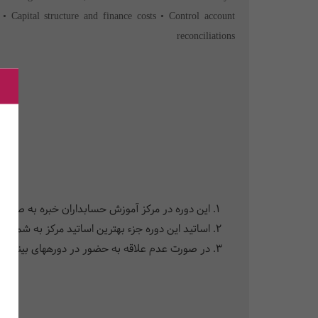
 • Capital structure and finance costs • Control account
reconciliations
این دوره در مرکز آموزش حسابداران خبره به صورت تخصص
اساتید این دوره جزء بهترین اساتید مرکز به شمار می­‎آیند که علاوه بر تسلط بر حرفه­‎ی حسابداری، به زبان انگلیسی نیز اشراف دارند
در صورت عدم علاقه به حضور در دوره­‎های بین­‎المللی، شرکت در این دوره و در مرکز آموزش حسابدارن خبره می­‎تواند در حیطه فعالیت تخصصی شما بسیار سودمند باشد.