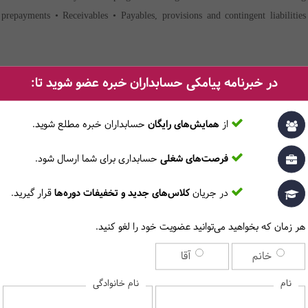
 prepayments • Receivables • Payables, provisions and contingent liabilities
در خبرنامه پیامکی حسابداران خبره عضو شوید تا:
از
همایش‌های رایگان
حسابداران خبره مطلع ‎شوید.
چرا این دوره را در مرکز آموزش حسابداران خبره انتخاب کنیم؟
فرصت‌های شغلی
حسابداری برای شما ارسال شود.
در جریان
کلاس‌های جدید و تخفیفات دوره‌ها
قرار گیرید.
ی و کاملاً به زبان انگلیسی برگزار می­‎شود.
.
هر زمان که بخواهید می‌توانید عضویت خود را لغو کنید.
خانم
آقا
نام
نام خانوادگی