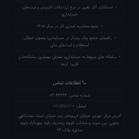
استاندارد آثار تغییر در نرخ ارز؛ نکات کاربردی و ثبت‌های
حسابداری
نحوه محاسبه کسری کار در سال ۱۴۰۵
راهنمای جامع چک رمزدار در حسابداری؛ وصول، ابطال،
استعلام و ثبت‌های مالی
سامانه های مربوط به حسابداری؛ معرفی مهم‌ترین سامانه‌ها و
کاربرد آن‌ها
اطلاعات تماس
شماره تماس:
021 42294
ایمیل:
info@pact.ir
آدرس مرکز:
تهران، خیابان کریم‌خان زند، خیابان استاد نجات‌الهی
جنوبی، بین سپند و شاداب، کوچه زنده یاد رقیه چهره‌آزاد (نوید
سابق)، پلاک 23