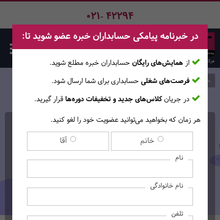
021- 42294
در خبرنامه پیامکی حسابداران خبره عضو شوید تا:
از
همایش‌های رایگان
حسابداران خبره مطلع ‎شوید.
فرصت‌های شغلی
حسابداری برای شما ارسال شود.
صفحه اصلی
دوره‌ها
در جریان
کلاس‌های جدید و تخفیفات دوره‌ها
قرار گیرید.
هر زمان که بخواهید می‌توانید عضویت خود را لغو کنید.
کارگاه آنلاین استاندارد 43
خانم
آقا
حسابداری ایران (شناسایی
نام
درآمد ناشی از قرارداد با
نام خانوادگی
مشتریان)
(لازم‌الاجرا از 1404/01/01)
تلفن