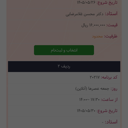
1405/05/26
دکتر محسن غلامرضایی
16,000,000
ریال
محدود
انتخاب و ثبت‌نام
2
20217
جمعه عصرها (آنلاین)
14:00~ 17:30
1405/05/30
-