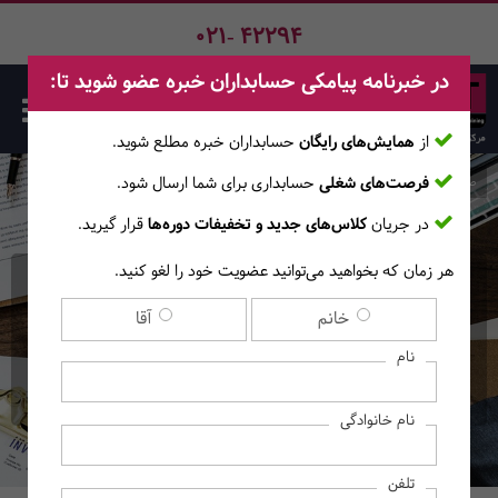
021- 42294
در خبرنامه پیامکی حسابداران خبره عضو شوید تا:
از
همایش‌های رایگان
حسابداران خبره مطلع ‎شوید.
فرصت‌های شغلی
حسابداری برای شما ارسال شود.
صفحه اصلی
دوره‌ها
در جریان
کلاس‌های جدید و تخفیفات دوره‌ها
قرار گیرید.
هر زمان که بخواهید می‌توانید عضویت خود را لغو کنید.
دوره فشرده Business
خانم
آقا
English Online - Elementary
نام
(آموزش‌های آنــلایــن)
نام خانوادگی
تلفن