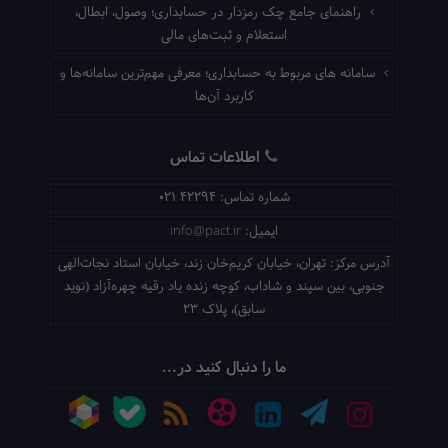
راهنمای جامع چک رمزدار در حسابداری؛ وصول، ابطال،
استعلام و ثبت‌های مالی
سامانه های مربوط به حسابداری؛ معرفی مهم‌ترین سامانه‌ها و
کاربرد آن‌ها
اطلاعات تماس
شماره تماس:
021 42294
ایمیل:
info@pact.ir
آدرس مرکز:
تهران، خیابان کریم‌خان زند، خیابان استاد نجات‌الهی
جنوبی، بین سپند و شاداب، کوچه زنده یاد رقیه چهره‌آزاد (نوید
سابق)، پلاک 23
ما را دنبال کنید در...