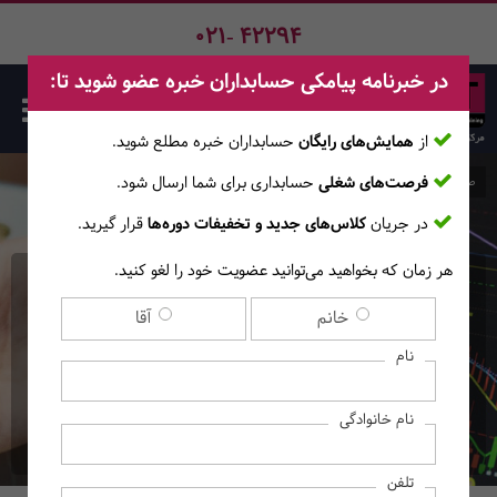
021- 42294
در خبرنامه پیامکی حسابداران خبره عضو شوید تا:
از
همایش‌های رایگان
حسابداران خبره مطلع ‎شوید.
فرصت‌های شغلی
حسابداری برای شما ارسال شود.
صفحه اصلی
دوره‌ها
در جریان
کلاس‌های جدید و تخفیفات دوره‌ها
قرار گیرید.
هر زمان که بخواهید می‌توانید عضویت خود را لغو کنید.
دوره آنلاین تابلوخوانی و
خانم
آقا
روانشناسی معاملاتی
نام
(مقدماتی 1)
نام خانوادگی
(آموزش‌های آنــلایــن)
تلفن