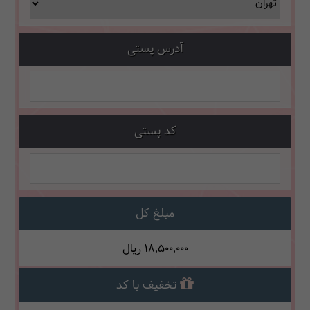
آدرس پستی
کد پستی
مبلغ کل
18,500,000
ریال
تخفیف با کد