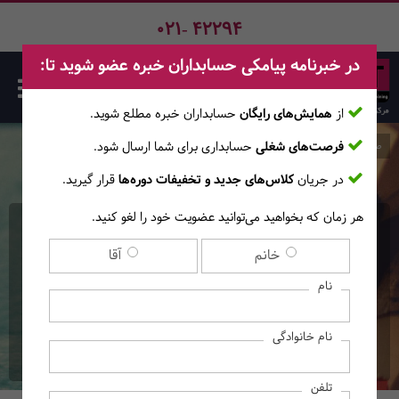
021- 42294
در خبرنامه پیامکی حسابداران خبره عضو شوید تا:
از
همایش‌های رایگان
حسابداران خبره مطلع ‎شوید.
فرصت‌های شغلی
حسابداری برای شما ارسال شود.
صفحه اصلی
دوره‌ها
در جریان
کلاس‌های جدید و تخفیفات دوره‌ها
قرار گیرید.
هر زمان که بخواهید می‌توانید عضویت خود را لغو کنید.
دوره حضوری استانداردهای
خانم
آقا
حسابداری بخش عمومی
نام
(ویژه داوطلبان آزمون
نام خانوادگی
حسابدار رسمی)
تلفن