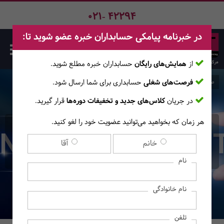
021- 42294
در خبرنامه پیامکی حسابداران خبره عضو شوید تا:
از
همایش‌های رایگان
حسابداران خبره مطلع ‎شوید.
فرصت‌های شغلی
حسابداری برای شما ارسال شود.
صفحه اصلی
دوره‌ها
در جریان
کلاس‌های جدید و تخفیفات دوره‌ها
قرار گیرید.
هر زمان که بخواهید می‌توانید عضویت خود را لغو کنید.
دوره حضوری حسابرسی
خانم
آقا
داخلی از تئوری تا عمل
نام
نام خانوادگی
تلفن