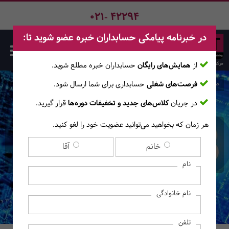
021- 42294
در خبرنامه پیامکی حسابداران خبره عضو شوید تا:
از
همایش‌های رایگان
حسابداران خبره مطلع ‎شوید.
فرصت‌های شغلی
حسابداری برای شما ارسال شود.
صفحه اصلی
دوره‌ها
در جریان
کلاس‌های جدید و تخفیفات دوره‌ها
قرار گیرید.
هر زمان که بخواهید می‌توانید عضویت خود را لغو کنید.
کارگاه آشنایی با Bitcoin و
خانم
آقا
ارزهای رمزنگاری شده
نام
نام خانوادگی
تلفن