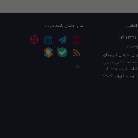
 تماس
ما را دنبال کنید در...
021 42294
info@p
ران، خیابان کریم‌خان
ستاد نجات‌الهی جنوبی،
داب، کوچه زنده یاد
(نوید سابق)، پلاک 23