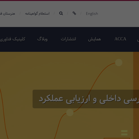
/
/
/
/
English
استعلام گواهینامه
هنرستان فن
ACCA
همایش‌
انتشارات
وبلاگ
کلینیک فناوری 
ی داخلی و ارزیابی عملکرد