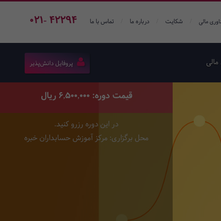
021- 42294
/
/
/
شکایت
درباره ما
تماس با ما
اوری مالی
مالی
پروفایل دانش‌پذیر
قیمت دوره: 6,500,000 ریال
در این دوره رزرو کنید.
محل برگزاری: مرکز آموزش حسابداران خبره