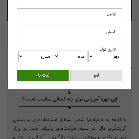
قیمت دوره: 16,500,000 ریال
ایمیل
در این دوره رزرو کنید.
کدملی
محل برگزاری: مرکز آموزش حسابداران خبره
تاریخ تولد
در یک نگاه
سرفصل دروس
سوالات متداول
این دوره آموزشی برای چه کسانی مناسب است؟
با توجه به لازم‌الاجرا شدن استقرار استانداردهای بین‌المللی
گزارشگری مالی در سطح شرکت­‌های پذیرفته­ شده در بازار
بورس، تقاضای روزافزونی جهت یادگیری و آشنایی با ابعاد و