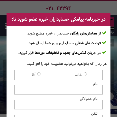
021- 42294
در خبرنامه پیامکی حسابداران خبره عضو شوید تا:
از
همایش‌های رایگان
حسابداران خبره مطلع ‎شوید.
فرصت‌های شغلی
حسابداری برای شما ارسال شود.
صفحه اصلی
دوره‌ها
در جریان
کلاس‌های جدید و تخفیفات دوره‌ها
قرار گیرید.
هر زمان که بخواهید می‌توانید عضویت خود را لغو کنید.
دوره حضوری IFRS فارسی
خانم
آقا
برای بانک‌ها
نام
(با رویکرد اجرایی)
نام خانوادگی
تلفن