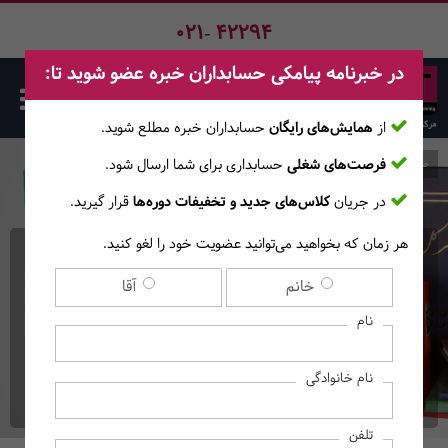
021- 42294
در خبرنامه پیامکی حسابداران خبره عضو شوید تا:
از
همایش‌های رایگان
حسابداران خبره مطلع ‎شوید.
فرصت‌های شغلی
حسابداری برای شما ارسال شود.
صفحه اصلی
دوره‌ها
در جریان
کلاس‌های جدید و تخفیفات دوره‌ها
قرار گیرید.
هر زمان که بخواهید می‌توانید عضویت خود را لغو کنید.
کارگاه آنلاین سامانه مؤدیان و
خانم
آقا
تحریر دفاتر قانونی
نام
الکترونیکی
نام خانوادگی
(آموزش‌های آنــلایــن)
تلفن