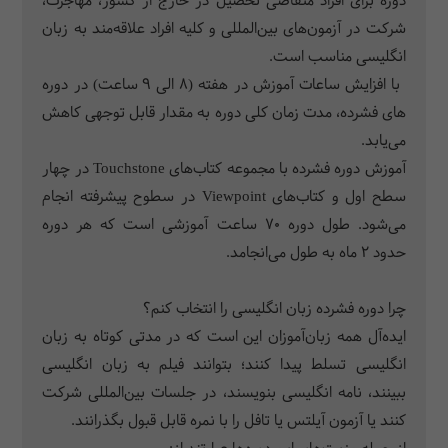
دوره­ برای افراد متقاضی تحصیل در خارج از کشور، مهاجرت،
شرکت در آزمون‌های بین‌المللی و کلیه افراد علاقه­‌مند به زبان
انگلیسی مناسب است.
با افزایش ساعات آموزش در هفته (8 الی 9 ساعت) در دوره­‌
های فشرده، مدت زمان کلی دوره­ به مقدار قابل توجهی کاهش
می­‌یابد.
آموزش دوره­ فشرده با مجموعه کتاب‌­های Touchstone در چهار
سطح اول و کتاب­‌های Viewpoint در سطوح پیشرفته انجام
می‌­شود. طول دوره­ 70 ساعت آموزشی است که هر دوره
حدود 2 ماه به طول می­‌انجامد.
چرا دوره فشرده زبان انگلیسی را انتخاب کنم؟
ایده‌آل همه زبان‌آموزان این است که در مدتی کوتاه به زبان
انگلیسی تسلط پیدا کنند؛ بتوانند فیلم به زبان انگلیسی
ببینند، نامه انگلیسی بنویسند، در جلسات بین‌المللی شرکت
کنند یا آزمون آیلتس یا تافل را با نمره قابل قبول بگذرانند.