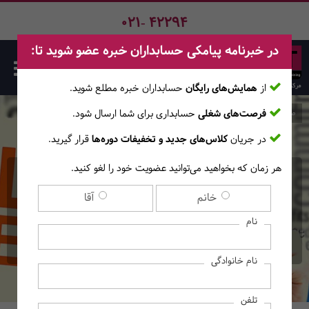
021- 42294
در خبرنامه پیامکی حسابداران خبره عضو شوید تا:
از
همایش‌های رایگان
حسابداران خبره مطلع ‎شوید.
فرصت‌های شغلی
حسابداری برای شما ارسال شود.
صفحه اصلی
دوره‌ها
در جریان
کلاس‌های جدید و تخفیفات دوره‌ها
قرار گیرید.
هر زمان که بخواهید می‌توانید عضویت خود را لغو کنید.
دوره حضوری فشرده زبان
خانم
آقا
انگلیسی عمومی - سطح Pre-
نام
Intermediate
نام خانوادگی
تلفن