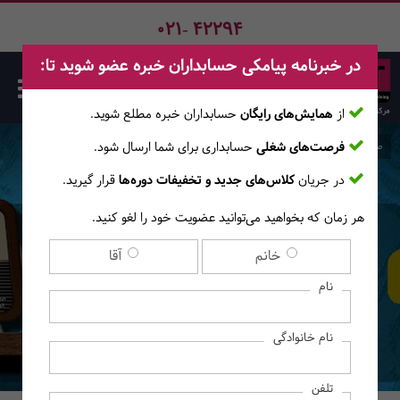
021- 42294
در خبرنامه پیامکی حسابداران خبره عضو شوید تا:
از
همایش‌های رایگان
حسابداران خبره مطلع ‎شوید.
فرصت‌های شغلی
حسابداری برای شما ارسال شود.
صفحه اصلی
وبلاگ
پادکست
در جریان
کلاس‌های جدید و تخفیفات دوره‌ها
قرار گیرید.
هر زمان که بخواهید می‌توانید عضویت خود را لغو کنید.
هفت اشتباه رایج در
خانم
آقا
استاندارد‌های بین‌المللی
نام
گزارشگری مالی - RADIO
نام خانوادگی
PACT 7
تلفن