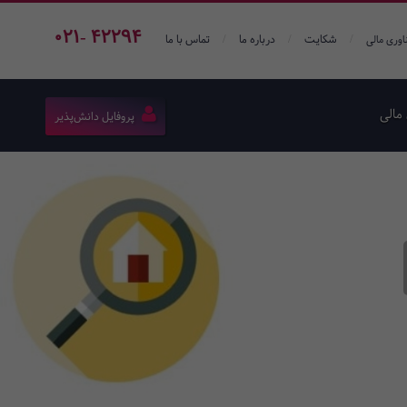
021- 42294
/
/
/
شکایت
درباره ما
تماس با ما
اوری مالی
مالی
پروفایل دانش‌پذیر