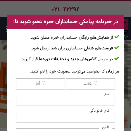
021- 42294
در خبرنامه پیامکی حسابداران خبره عضو شوید تا:
از
همایش‌های رایگان
حسابداران خبره مطلع ‎شوید.
فرصت‌های شغلی
حسابداری برای شما ارسال شود.
صفحه اصلی
دوره‌ها
در جریان
کلاس‌های جدید و تخفیفات دوره‌ها
قرار گیرید.
هر زمان که بخواهید می‌توانید عضویت خود را لغو کنید.
زبان انگلیسی عمومی - سطح
خانم
آقا
Pre-Intermediate
نام
نام خانوادگی
تلفن