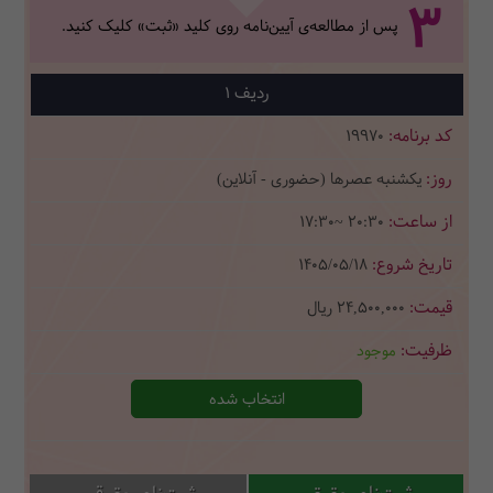
3
پس از مطالعه‌ی آیین‌نامه روی کلید «ثبت» کلیک کنید.
1
19970
یکشنبه عصرها (حضوری - آنلاین)
17:30~ 20:30
1405/05/18
24,500,000
ریال
موجود
انتخاب شده