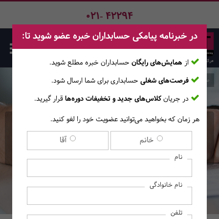
021- 42294
در خبرنامه پیامکی حسابداران خبره عضو شوید تا:
از
همایش‌های رایگان
حسابداران خبره مطلع ‎شوید.
فرصت‌های شغلی
حسابداری برای شما ارسال شود.
صفحه اصلی
دوره‌ها
در جریان
کلاس‌های جدید و تخفیفات دوره‌ها
قرار گیرید.
هر زمان که بخواهید می‌توانید عضویت خود را لغو کنید.
دوره حضوری - آنلاین مبانی
خانم
آقا
حقوقی قراردادها
نام
نام خانوادگی
تلفن