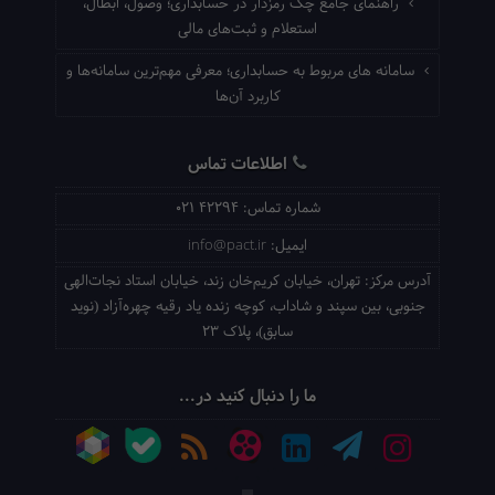
راهنمای جامع چک رمزدار در حسابداری؛ وصول، ابطال،
استعلام و ثبت‌های مالی
سامانه های مربوط به حسابداری؛ معرفی مهم‌ترین سامانه‌ها و
کاربرد آن‌ها
اطلاعات تماس
شماره تماس:
021 42294
ایمیل:
info@pact.ir
آدرس مرکز:
تهران، خیابان کریم‌خان زند، خیابان استاد نجات‌الهی
جنوبی، بین سپند و شاداب، کوچه زنده یاد رقیه چهره‌آزاد (نوید
سابق)، پلاک 23
ما را دنبال کنید در...