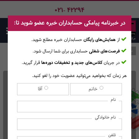
021- 42294
در خبرنامه پیامکی حسابداران خبره عضو شوید تا:
از
همایش‌های رایگان
حسابداران خبره مطلع ‎شوید.
فرصت‌های شغلی
حسابداری برای شما ارسال شود.
صفحه اصلی
دوره‌ها
در جریان
کلاس‌های جدید و تخفیفات دوره‌ها
قرار گیرید.
هر زمان که بخواهید می‌توانید عضویت خود را لغو کنید.
دوره آنلاین نکات و تست
خانم
آقا
حسابداری گروه و تلفیق
نام
(ویژه داوطلبان آزمون جامعه
نام خانوادگی
حسابداران رسمی)
(دوره آنلاین)
تلفن