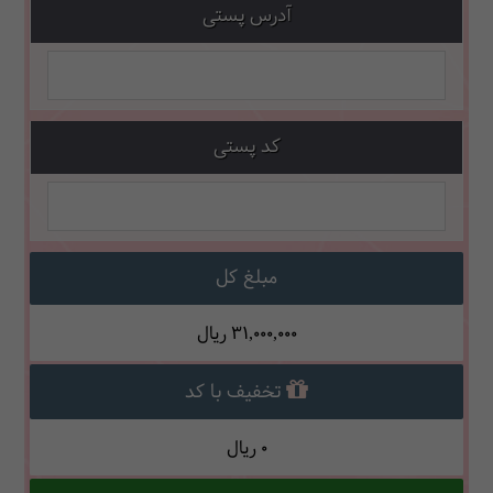
آدرس پستی
کد پستی
مبلغ کل
31,000,000
ریال
تخفیف با کد
0
ریال