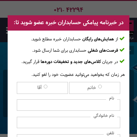
021- 42294
در خبرنامه پیامکی حسابداران خبره عضو شوید تا:
از
همایش‌های رایگان
حسابداران خبره مطلع ‎شوید.
فرصت‌های شغلی
حسابداری برای شما ارسال شود.
صفحه اصلی
دوره‌ها
در جریان
کلاس‌های جدید و تخفیفات دوره‌ها
قرار گیرید.
هر زمان که بخواهید می‌توانید عضویت خود را لغو کنید.
دوره حضوری - آنلاین نحوه
خانم
آقا
تهیه صورت‌های مالی اساسی
نام
در بخش عمومی
نام خانوادگی
تلفن