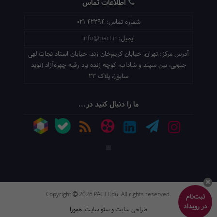
اطلاعات تماس
شماره تماس:
021 42294
ایمیل:
info@pact.ir
آدرس مرکز:
تهران، خیابان کریم‌خان زند، خیابان استاد نجات‌الهی
جنوبی، بین سپند و شاداب، کوچه زنده یاد رقیه چهره‌آزاد (نوید
سابق)، پلاک 23
ما را دنبال کنید در...
Copyright
2026 PACT Edu. All rights reserved.
ثبت‌نام
در رویداد
طراحی سایت
و
سئو سایت
: همورا