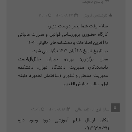
پاسخ دهید...
کارشناس فروش
1404/08/27
14:41
سلام وقت شما بخیر دوست عزیز،
کارگاه حضوری بروزرسانی قوانین و مقررات مالیاتی
با آخرین اصلاحات و بخشنامه‌های مالیاتی 1404
در تاریخ تاریخ ۲۸ آبان 1404 برگزار می شود.
محل برگزاری: تهران، خیابان جلال‌آل‌احمد،
دانشکدگان مدیریت دانشگاه تهران، دانشکده
مدیریت صنعتی و فناوری (ساختمان الغدیر)، طبقه
اول، سالن همایش الغدیـر
سارا فرج اله زاده عالی
1404/08/18
08:09
امکان ارسال فیلم آموزشی دوره وجود داره
09149970311