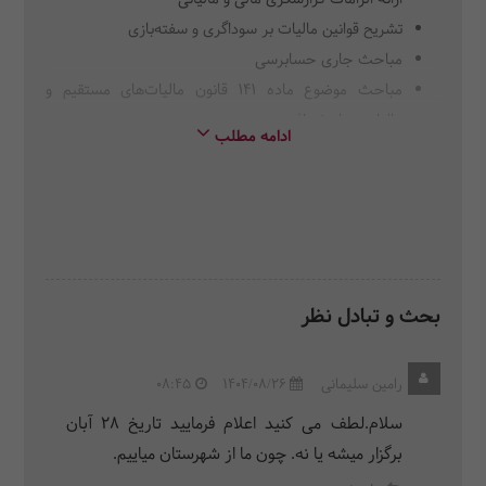
تشریح قوانین مالیات بر سوداگری و سفته‌بازی
مباحث جاری حسابرسی
مباحث موضوع ماده 141 قانون مالیات‌های مستقیم و
مالیات بر ارزش افزوده
ادامه مطلب
تغییرات اعمال شده در قوانین بودجه سنواتی از سال 97
لغایت پایان برنامه هفتم پیشرفت
نگاهی جدید به دادرسی و حقوق مالیاتی از منظر قوانین و
مقررات و چالش‌های آن
تشریح تغییرات سامانه مؤدیان در سال 1404
نکات کاربردی و مهم در جداول اظهارنامه مالیاتی ارزش
بحث و تبادل نظر
افزوده و حد مجاز ماده 6 قانون سامانه مؤدیان
رامین سلیمانی
1404/08/26
08:45
سلام.لطف می کنید اعلام فرمایید تاریخ ۲۸ آبان
برگزار میشه یا نه. چون ما از شهرستان میاییم.