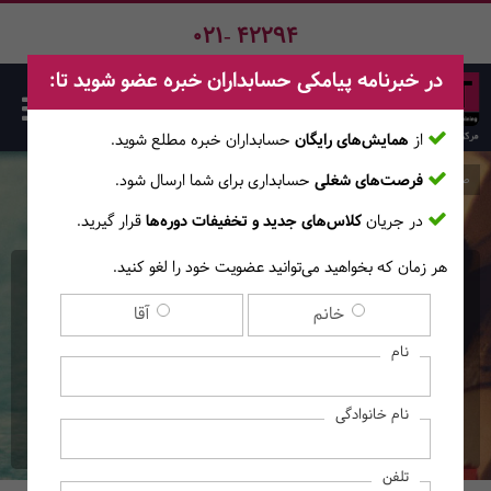
021- 42294
در خبرنامه پیامکی حسابداران خبره عضو شوید تا:
از
همایش‌های رایگان
حسابداران خبره مطلع ‎شوید.
فرصت‌های شغلی
حسابداری برای شما ارسال شود.
صفحه اصلی
دوره‌ها
در جریان
کلاس‌های جدید و تخفیفات دوره‌ها
قرار گیرید.
هر زمان که بخواهید می‌توانید عضویت خود را لغو کنید.
کارگاه حضوری بروزرسانی
خانم
آقا
قوانین و مقررات مالیاتی با
نام
آخرین اصلاحات و
نام خانوادگی
بخشنامه‌های مالیاتی 1404
تلفن