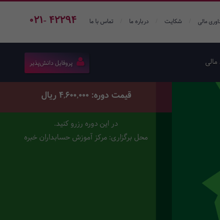
021- 42294
/
/
/
شکایت
درباره ما
تماس با ما
اوری مالی
مالی
پروفایل دانش‌پذیر
قیمت دوره: 4,600,000 ریال
در این دوره رزرو کنید.
محل برگزاری: مرکز آموزش حسابداران خبره