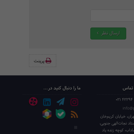
ارسال نظر
پرینت‌
 تماس
ما را دنبال کنید در...
021 42294
info@p
ران، خیابان کریم‌خان
ستاد نجات‌الهی جنوبی،
داب، کوچه زنده یاد