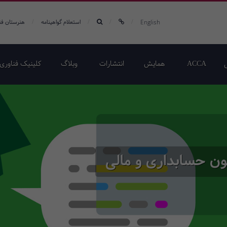
/
/
/
/
English
استعلام گواهینامه
هنرستان فن
ACCA
همایش‌
انتشارات
وبلاگ
کلینیک فناوری 
ون حسابداری و مالی