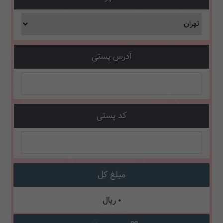
آدرس پستی
کد پستی
مبلغ کل
0
ریال