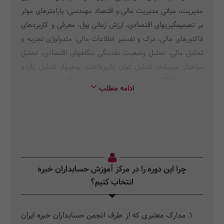
مدیریت، مبانی مدیریت مالی و اقتصاد مهندسی: پارامترهای موثر
بر تصمیمگیریهای اقتصادی، ارزش زمانی پول، معرفی و کاربردهای
فاکتورهای مالی، درک و تفسیر اطلاعات مالی: متدولوژی تجزیه و
تحلیل مالی، تحلیل وضعیت نقدینگی بنگاههای اقتصادی، تحلیل
ساختار سرمایه، تحلیل توان بازپرداخت بدهیها، تحلیل بازده
سرمایه بهکارگرفته شده، تحلیل سوددهی (درآمدها و هزینهها)،
ادامه مطلب
سرمایهگذاریها و دیگر تصمیمگیریهای اقتصادی: ارزیابی اقتصادی
پروژههای سرمایهگذاری، آشنایی با روش دوره بازگشت سرمایه و
کاربرد آن، آشنایی با روش نرخ بازگشت سرمایه و کاربرد آن، تجزیه
و تحلیلهای جایگزینی (تعویض)
چرا این دوره را در مرکز آموزش حسابداران خبره
انتخاب کنیم؟
مدارک معتبری که از طرف انجمن حسابداران خبره ایران