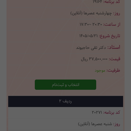
19164
چهارشنبه عصرها (آنلاین)
17:30~ 20:30
1405/05/21
دکتر تقی حاجیوند
37,500,000
ریال
موجود
انتخاب و ثبت‌نام
2
20271
شنبه عصرها (آنلاین)