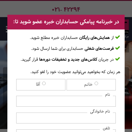
021- 42294
در خبرنامه پیامکی حسابداران خبره عضو شوید تا:
از
همایش‌های رایگان
حسابداران خبره مطلع ‎شوید.
فرصت‌های شغلی
حسابداری برای شما ارسال شود.
صفحه اصلی
دوره‌ها
در جریان
کلاس‌های جدید و تخفیفات دوره‌ها
قرار گیرید.
هر زمان که بخواهید می‌توانید عضویت خود را لغو کنید.
دوره آنلاین مدیریت مالی
خانم
آقا
برای مدیران غیرمالی
نام
(آموزش‌های آنــلایــن)
نام خانوادگی
تلفن