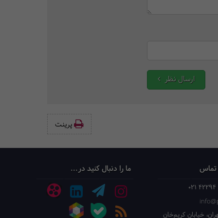
ارسال نظر
پرینت‌
 تماس
ما را دنبال کنید در...
021 42294
info@p
ران، خیابان کریم‌خان