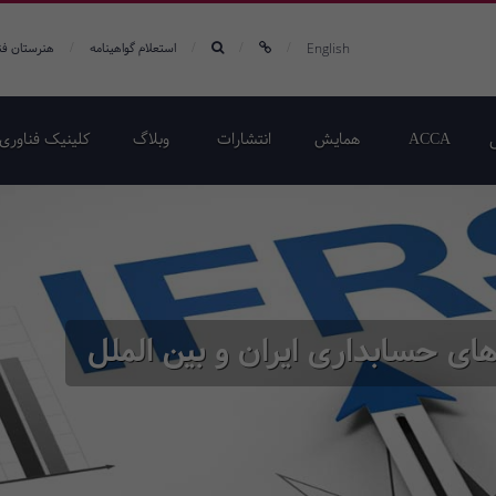
/
/
/
/
English
استعلام گواهینامه
هنرستان فن
ACCA
همایش‌
انتشارات
وبلاگ
کلینیک فناوری 
های حسابداری ایران و بین الملل