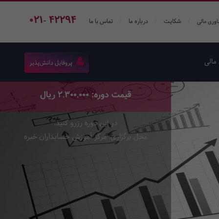
021- 42294
/
/
/
شکایت
درباره ما
تماس با ما
اوری مالی
مالی
پروفایل دانش‌پذیر
قیمت دوره: 2,300,000 ریال
در این دوره رزرو کنید.
محل برگزاری: مرکز آموزش حسابداران خبره