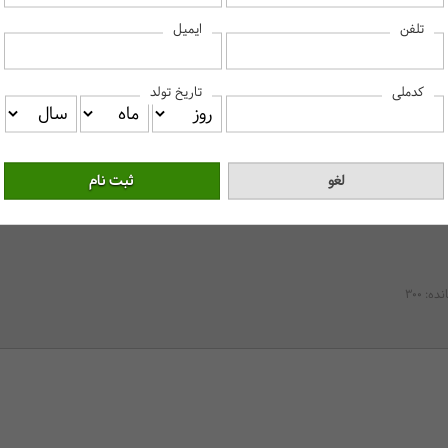
ایمیل
تلفن
کدملی
تاریخ تولد
انده:
300