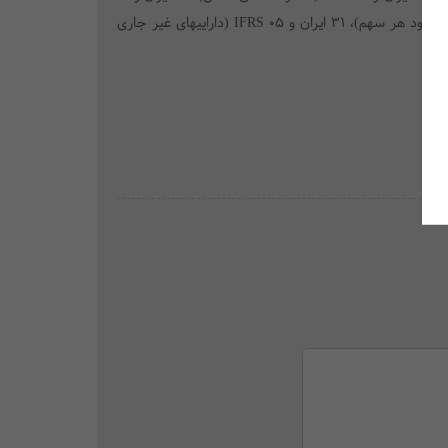
IAS (فعالیت های کشاورزی)، 27 ایران و 26 IAS (طرح های مزایای بازنشستگی)، 28 ایران و 04 IAS (قراردادهای بیمه)، 30 ایران و 33 IAS (سود هر سهم)، 31 ایران و 05 IFRS (داراییهای غیر جاری