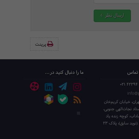
ارسال نظر
پرینت‌
 تماس
ما را دنبال کنید در...
021 42294
info@p
ران، خیابان کریم‌خان
ستاد نجات‌الهی جنوبی،
داب، کوچه زنده یاد
(نوید سابق)، پلاک 23