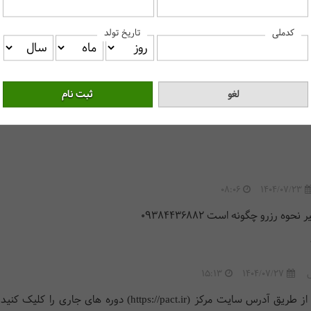
کدملی
تاریخ تولد
08:06
1404/07/23
وه رزرو چگونه است 09384436882
15:13
1404/07/27
سلام، از طریق آدرس سایت مرکز (https://pact.ir) دوره های 