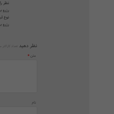
نظر را
رزرو ب
نوع ثب
رزرو بدو
نظر دهید
تعداد کاراکتر م
متن
نام