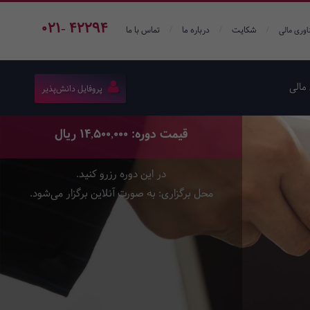
021- 42294
/
/
/
شکایت
درباره ما
تماس با ما
اوری مالی
مالی
پروفایل دانش‌پذیر
قیمت دوره: 14,500,000 ریال
در این دوره رزرو کنید.
محل برگزاری: به صورت آنلاین برگزار می‌شود.