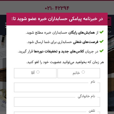
021- 42294
در خبرنامه پیامکی حسابداران خبره عضو شوید تا:
از
همایش‌های رایگان
حسابداران خبره مطلع ‎شوید.
فرصت‌های شغلی
حسابداری برای شما ارسال شود.
صفحه اصلی
دوره‌ها
در جریان
کلاس‌های جدید و تخفیفات دوره‌ها
قرار گیرید.
هر زمان که بخواهید می‌توانید عضویت خود را لغو کنید.
دوره جامع زبان انگلیسی
خانم
آقا
Business English -
نام
Elementary A
نام خانوادگی
تلفن