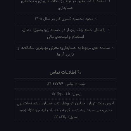
استاندارد آثار تغییر در نرخ ارز؛ نکات کاربردی و ثبت‌های
حسابداری
نحوه محاسبه کسری کار در سال ۱۴۰۵
راهنمای جامع چک رمزدار در حسابداری؛ وصول، ابطال،
استعلام و ثبت‌های مالی
سامانه های مربوط به حسابداری؛ معرفی مهم‌ترین سامانه‌ها و
کاربرد آن‌ها
اطلاعات تماس
شماره تماس:
021 42294
ایمیل:
info@pact.ir
آدرس مرکز:
تهران، خیابان کریم‌خان زند، خیابان استاد نجات‌الهی
جنوبی، بین سپند و شاداب، کوچه زنده یاد رقیه چهره‌آزاد (نوید
سابق)، پلاک 23