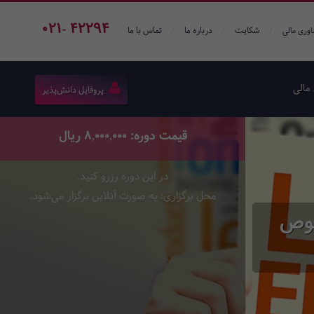
021- 42294
/
/
/
شکایت
درباره ما
تماس با ما
اوری مالی
مالی
پروفایل دانش‌پذیر
قیمت دوره: 8,000,000 ریال
در این دوره رزرو کنید.
محل برگزاری: به صورت آنلاین برگزار می‌شود.
سطح Pre-Intermediate A مخصوص