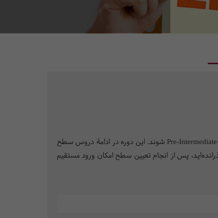
زبان آموزان عزیز می‌توانند پس از اتمام سطح پایه (دورۀ Elementary) وارد دوره‌ی پیش‌میانی در دو مقطع Pre-Intermediate A و Pre-Intermediate B شوند. این دوره در ادامۀ دروس سطح
رانده‌اید، پس از انجام تعیین سطح امکان ورود مستقیم