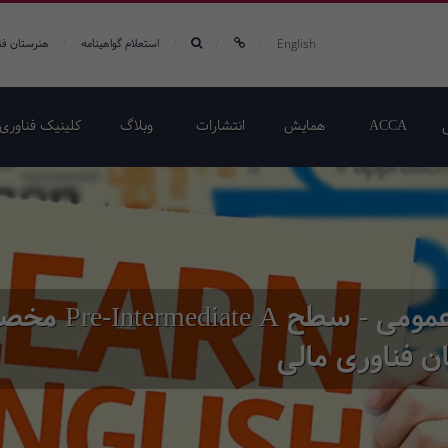
/
/
/
/
English
استعلام گواهینامه
هنرستان فن
ACCA
همایش‌
انتشارات
وبلاگ
کلینیک فناوری 
دوره حضوری-آنلاین زبان انگلیسی عمومی - 
ن فناوری مالی