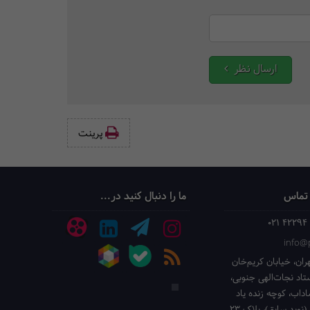
ارسال نظر
پرینت‌
 تماس
ما را دنبال کنید در...
021 42294
info@p
ران، خیابان کریم‌خان
ستاد نجات‌الهی جنوبی،
داب، کوچه زنده یاد
(نوید سابق)، پلاک 23