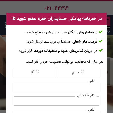
021- 42294
در خبرنامه پیامکی حسابداران خبره عضو شوید تا:
از
همایش‌های رایگان
حسابداران خبره مطلع ‎شوید.
فرصت‌های شغلی
حسابداری برای شما ارسال شود.
صفحه اصلی
دوره‌ها
در جریان
کلاس‌های جدید و تخفیفات دوره‌ها
قرار گیرید.
هر زمان که بخواهید می‌توانید عضویت خود را لغو کنید.
دوره حسابرسی مستقل با
خانم
آقا
رویکرد کارگاهی
نام
نام خانوادگی
تلفن