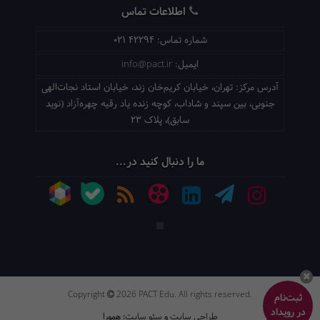
اطلاعات تماس
شماره تماس:
021 42294
ایمیل:
info@pact.ir
آدرس مرکز:
تهران، خیابان کریم‌خان زند، خیابان استاد نجات‌الهی
جنوبی، بین سپند و شاداب، کوچه زنده یاد رقیه چهره‌آزاد (نوید
سابق)، پلاک 23
ما را دنبال کنید در...
Copyright
2026 PACT Edu. All rights reserved.
ثبت‌نام
در رویداد
طراحی سایت
و
سئو سایت
: همورا