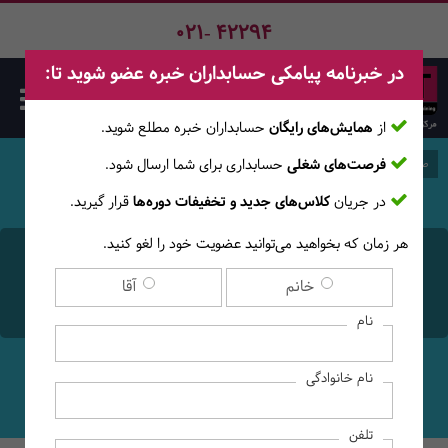
021- 42294
در خبرنامه پیامکی حسابداران خبره عضو شوید تا:
از
همایش‌های رایگان
حسابداران خبره مطلع ‎شوید.
فرصت‌های شغلی
حسابداری برای شما ارسال شود.
صفحه اصلی
وبلاگ
در جریان
کلاس‌های جدید و تخفیفات دوره‌ها
قرار گیرید.
هر زمان که بخواهید می‌توانید عضویت خود را لغو کنید.
5 دلیل برای تغییر رشته به
خانم
آقا
MBA
نام
نام خانوادگی
تلفن