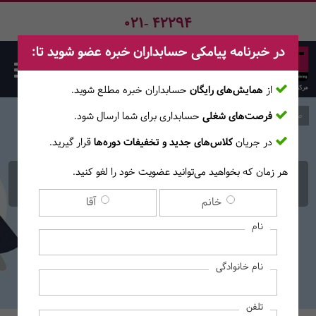
021- 42294
در خبرنامه پیامکی حسابداران خبره عضو شوید تا:
از
همایش‌های رایگان
حسابداران خبره مطلع ‎شوید.
فرصت‌های شغلی
حسابداری برای شما ارسال شود.
صفحه اصلی
وبلاگ
در جریان
کلاس‌های جدید و تخفیفات دوره‌ها
قرار گیرید.
هر زمان که بخواهید می‌توانید عضویت خود را لغو کنید.
رشد و توسعه فردی چیست؟
خانم
آقا
نام
نام خانوادگی
تلفن