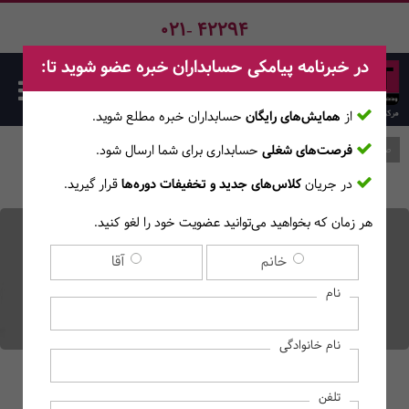
021- 42294
در خبرنامه پیامکی حسابداران خبره عضو شوید تا:
از
همایش‌های رایگان
حسابداران خبره مطلع ‎شوید.
فرصت‌های شغلی
حسابداری برای شما ارسال شود.
صفحه اصلی
وبلاگ
در جریان
کلاس‌های جدید و تخفیفات دوره‌ها
قرار گیرید.
هر زمان که بخواهید می‌توانید عضویت خود را لغو کنید.
مهارت های رهبری برای
خانم
آقا
مدیران چیست؟ راهنمای
نام
رهبری در محل کار
نام خانوادگی
تلفن