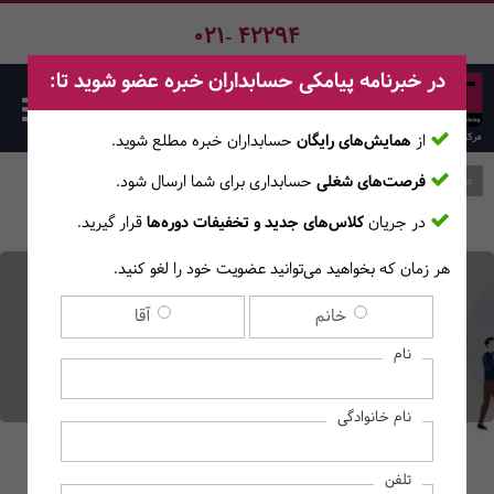
021- 42294
در خبرنامه پیامکی حسابداران خبره عضو شوید تا:
از
همایش‌های رایگان
حسابداران خبره مطلع ‎شوید.
فرصت‌های شغلی
حسابداری برای شما ارسال شود.
صفحه اصلی
وبلاگ
در جریان
کلاس‌های جدید و تخفیفات دوره‌ها
قرار گیرید.
تفاوت‌های کلیدی
هر زمان که بخواهید می‌توانید عضویت خود را لغو کنید.
خانم
آقا
استانداردهای حسابداری ایران
نام
با IFRS (در ۵ حوزه اصلی)
نام خانوادگی
تلفن