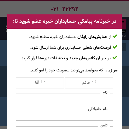
021- 42294
در خبرنامه پیامکی حسابداران خبره عضو شوید تا:
از
همایش‌های رایگان
حسابداران خبره مطلع ‎شوید.
فرصت‌های شغلی
حسابداری برای شما ارسال شود.
صفحه اصلی
وبلاگ
در جریان
کلاس‌های جدید و تخفیفات دوره‌ها
قرار گیرید.
هر زمان که بخواهید می‌توانید عضویت خود را لغو کنید.
آزمون حسابدار رسمی
خانم
آقا
چیست؟
نام
نام خانوادگی
تلفن