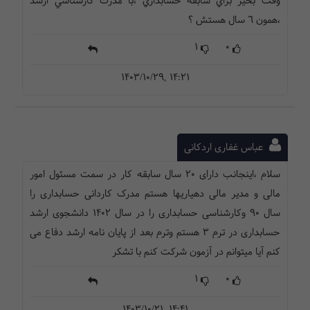
وقت بخير براي سابقه حسابداري ،با مدرك كارشناسي ارشد
،همون ٦ سال هستش ؟
1
0
1403/10/29, 14:21
عباس غفاری اردکانی
سلام ،اینجانب دارای ۲۰ سال سابقه کار در سمت مسئول امور
مالی و مدیر مالی دهیاریها هستم مدرک کاردانی حسابداری را
سال ۹۰ وکارشناسی حسابداری را در سال ۱۴۰۲ دانشجوی ارشد
حسابداری در ترم ۳ هستم وترم بعد از پایان نامه ارشد دفاع می
کنم آیا میتوانم در آزمون شرکت کنم با تشکر
1
0
1403/10/21, 14:41