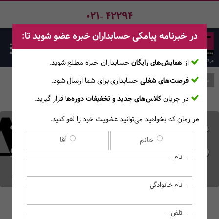
021- 42294
در خبرنامه پیامکی حسابداران خبره عضو شوید تا:
از
همایش‌های رایگان
حسابداران خبره مطلع ‎شوید.
فرصت‌های شغلی
حسابداری برای شما ارسال شود.
صفحه اصلی
وبلاگ
در جریان
کلاس‌های جدید و تخفیفات دوره‌ها
قرار گیرید.
هر زمان که بخواهید می‌توانید عضویت خود را لغو کنید.
موضوعات پیشنهادی پایان نامه
خانم
آقا
رشته MBA و مدیریت کسب و
نام
کار
نام خانوادگی
تلفن