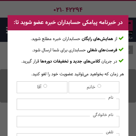
021- 42294
در خبرنامه پیامکی حسابداران خبره عضو شوید تا:
از
همایش‌های رایگان
حسابداران خبره مطلع ‎شوید.
فرصت‌های شغلی
حسابداری برای شما ارسال شود.
صفحه اصلی
وبلاگ
در جریان
کلاس‌های جدید و تخفیفات دوره‌ها
قرار گیرید.
هر زمان که بخواهید می‌توانید عضویت خود را لغو کنید.
منظور از پامپ و دامپ در ارز
خانم
آقا
دیجیتال چیست؟
نام
نام خانوادگی
تلفن