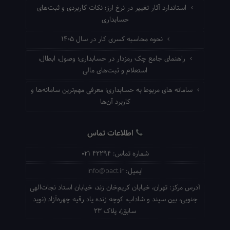
استاندارد آثار تغییر در نرخ ارز؛ نکات کاربردی و ثبت‌های
حسابداری
نحوه محاسبه کسری کار در سال ۱۴۰۵
راهنمای جامع چک رمزدار در حسابداری؛ وصول، ابطال،
استعلام و ثبت‌های مالی
سامانه های مربوط به حسابداری؛ معرفی مهم‌ترین سامانه‌ها و
کاربرد آن‌ها
اطلاعات تماس
شماره تماس:
021 42294
ایمیل:
info@pact.ir
آدرس مرکز:
تهران، خیابان کریم‌خان زند، خیابان استاد نجات‌الهی
جنوبی، بین سپند و شاداب، کوچه زنده یاد رقیه چهره‌آزاد (نوید
سابق)، پلاک 23