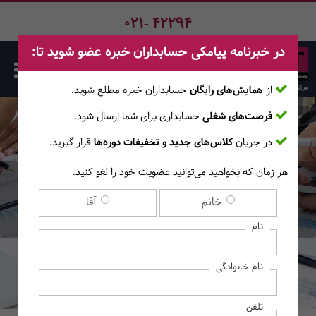
021- 42294
در خبرنامه پیامکی حسابداران خبره عضو شوید تا:
از
همایش‌های رایگان
حسابداران خبره مطلع ‎شوید.
فرصت‌های شغلی
حسابداری برای شما ارسال شود.
صفحه اصلی
وبلاگ
اخبار حسابدارن
در جریان
کلاس‌های جدید و تخفیفات دوره‌ها
قرار گیرید.
هر زمان که بخواهید می‌توانید عضویت خود را لغو کنید.
یک حسابدار خوب باید چه
خانم
آقا
ویژگی‌هایی داشته باشد؟
نام
نام خانوادگی
تلفن