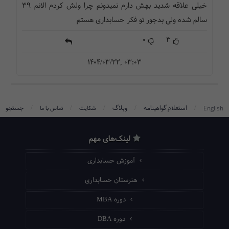
خیلی علاقه شدید بهش دارم نمیدونم چرا ولش کردم الانم ۳۹
سالم شده ولی بدجور تو فکر حسابداری هستم
0
3
1404/03/22, 03:03
/
/
/
/
/
استعلام گواهینامه
وبلاگ
جستجو
English
شکایت
تماس با ما
لینک‌های مهم
آموزش حسابداری
هنرستان حسابداری
دوره MBA
دوره DBA