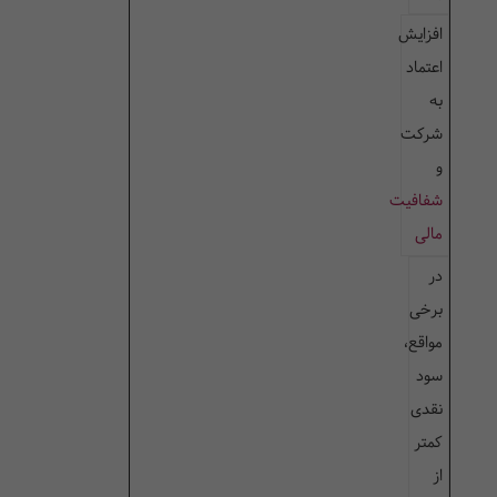
افزایش
اعتماد
به
شرکت
و
شفافیت
مالی
در
برخی
مواقع،
سود
نقدی
کمتر
از