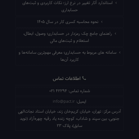
استاندارد آثار تغییر در نرخ ارز؛ نکات کاربردی و ثبت‌های
حسابداری
نحوه محاسبه کسری کار در سال ۱۴۰۵
راهنمای جامع چک رمزدار در حسابداری؛ وصول، ابطال،
استعلام و ثبت‌های مالی
سامانه های مربوط به حسابداری؛ معرفی مهم‌ترین سامانه‌ها و
کاربرد آن‌ها
اطلاعات تماس
شماره تماس:
021 42294
ایمیل:
info@pact.ir
آدرس مرکز:
تهران، خیابان کریم‌خان زند، خیابان استاد نجات‌الهی
جنوبی، بین سپند و شاداب، کوچه زنده یاد رقیه چهره‌آزاد (نوید
سابق)، پلاک 23