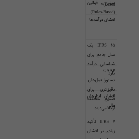
مبتنی بر قوانین
)
Based
)
Rules-Based
(
افشای درآمدها
IFRS 15
یک
مدل جامع برای
شناسایی درآمد
GAAP
دارد
دستورالعمل‌های
دقیق‌تری برای
افشای ابزارهای
صنایع مختلف
مالی
ارائه می‌دهد
IFRS 7
تأکید
زیادی بر افشای