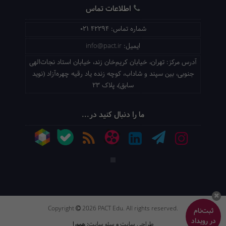
اطلاعات تماس
شماره تماس:
021 42294
ایمیل:
info@pact.ir
آدرس مرکز:
تهران، خیابان کریم‌خان زند، خیابان استاد نجات‌الهی
جنوبی، بین سپند و شاداب، کوچه زنده یاد رقیه چهره‌آزاد (نوید
سابق)، پلاک 23
ما را دنبال کنید در...
Copyright
2026 PACT Edu. All rights reserved.
ثبت‌نام
در رویداد
طراحی سایت
و
سئو سایت
: همورا