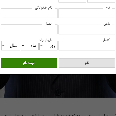
نام
نام خانوادگی
ایمیل
تلفن
کدملی
تاریخ تولد