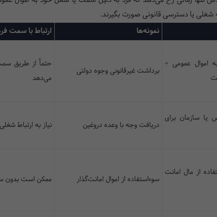
اس تنها زمانی رخ می‌دهد که فرد به دلیل سمت یا شغل خود به اموال عموم
غلی یا دسترسی قانونی صورت بگیرند.
نمونه‌ها
ارتباط با سمت فرد
ه اموال عمومی +
حتماً از طریق سم
برداشت غیرقانونی وجوه دولتی
مت
می‌دهد
یا سازمان برای
دریافت وجه با وعده دروغین
نیاز به ارتباط شغلی 
فاده از مال امانت
سوءاستفاده از اموال امانت‌گذار
ممکن است بدون س