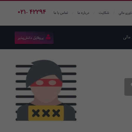
021- 42294
/
/
/
شکایت
درباره ما
تماس با ما
اوری مالی
مالی
پروفایل دانش‌پذیر