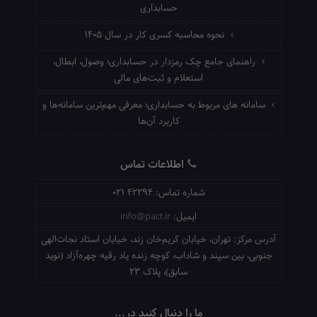
حسابداری
نحوه محاسبه کسری کار در سال ۱۴۰۵
راهنمای جامع چک رمزدار در حسابداری؛ وصول، ابطال،
استعلام و ثبت‌های مالی
سامانه های مربوط به حسابداری؛ معرفی مهم‌ترین سامانه‌ها و
کاربرد آن‌ها
اطلاعات تماس
شماره تماس:
021 42294
ایمیل:
info@pact.ir
آدرس مرکز:
تهران، خیابان کریم‌خان زند، خیابان استاد نجات‌الهی
جنوبی، بین سپند و شاداب، کوچه زنده یاد رقیه چهره‌آزاد (نوید
سابق)، پلاک 23
ما را دنبال کنید در...